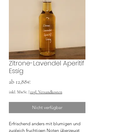
Zitrone-Lavendel Aperitif
Essig
Sale-
ab
12,88€
Preis
inkl. MwSt.
|
zzgl. Versandkosten
Nicht verfügbar
Erfrischend anders mit blumigen und
zugleich fruchtigen Noten überzeugt