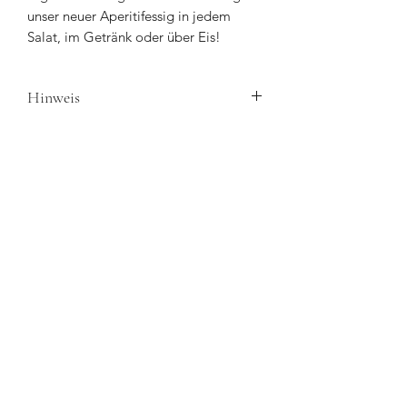
unser neuer Aperitifessig in jedem
Salat, im Getränk oder über Eis!
Hinweis
Preis ist inklusive Flasche.
Der Grundpreis für den Inhalt ohne
Flasche beträgt 4,15€ pro 100ml.