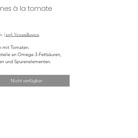
ines à la tomate
Preis
t.
|
zzgl. Versandkosten
n mit Tomaten.
teile an Omega-3-Fettsäuren,
en und Spurenelementen.
Nicht verfügbar