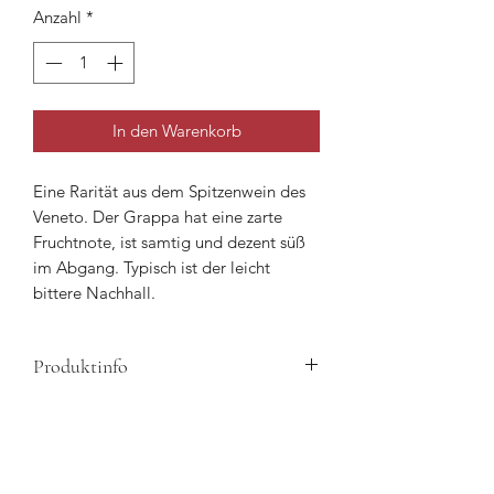
Anzahl
*
In den Warenkorb
Eine Rarität aus dem Spitzenwein des
Veneto. Der Grappa hat eine zarte
Fruchtnote, ist samtig und dezent süß
im Abgang. Typisch ist der leicht
bittere Nachhall.
Produktinfo
Der Preis ist inklusive Flasche.
Der Grundpreis für den Inhalt ohne
Flasche beträgt 4,95€ pro 100ml.