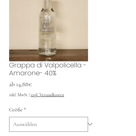
Grappa di Valpolicella -
Amarone- 40%
Sale-
ab
14,88€
Preis
inkl. MwSt.
|
zzgl. Versandkosten
Größe
*