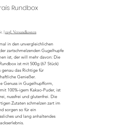
rais Rundbox
Preis
€
t.
|
zzgl. Versandkosten
mal in den unvergleichlichen
der zartschmelzenden Gugelhupfe
n ist, der will mehr davon: Die
Rundbox ist mit 500g (67 Stück)
 genau das Richtige für
haftliche Genießer.
le Genuss in Gugelhupfform,
 mit 100%-igem Kakao-Puder, ist
rei, nussfrei und glutenfrei. Die
tigen Zutaten schmelzen zart im
d sorgen so für ein
ssliches und lang anhaltendes
ckserlebnis.