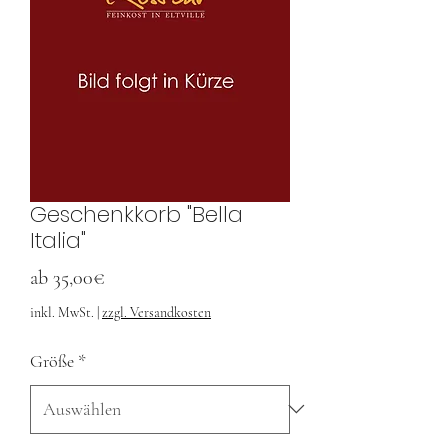
Geschenkkorb "Bella
Italia"
Sale-
ab
35,00€
Preis
inkl. MwSt.
|
zzgl. Versandkosten
Größe
*