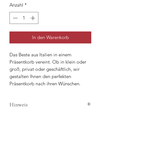
Anzahl
*
In den Warenkorb
Das Beste aus Italien in einem
Präsentkorb vereint. Ob in klein oder
groß, privat oder geschäftlich, wir
gestalten Ihnen den perfekten
Präsentkorb nach ihren Wünschen.
Hinweis
Bei dem hier abgebildeten Korb
handelt es sich um ein preisliches, bzw.
qualitatives Beispiel. Je nach
Verfügbarkeit können einzelne