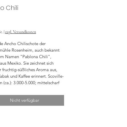
o Chili
Preis
t.
|
zzgl. Versandkosten
de Ancho Chilischote der
ühle Rosenheim, auch bekannt
em Namen "Pablona Chili",
us Mexiko. Sie zeichnet sich
r fruchtig-süßliches Aroma aus,
abak und Kaffee erinnert. Scoville-
n (ca.): 3.000-5.000; mittelscharf
Nicht verfügbar