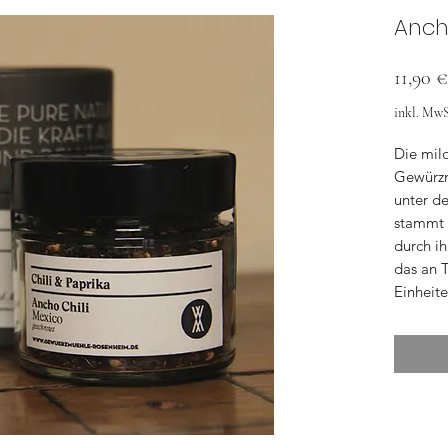
Anch
11,90 €
inkl. MwS
Die mil
Gewürzm
unter d
stammt a
durch ih
das an T
Einheite